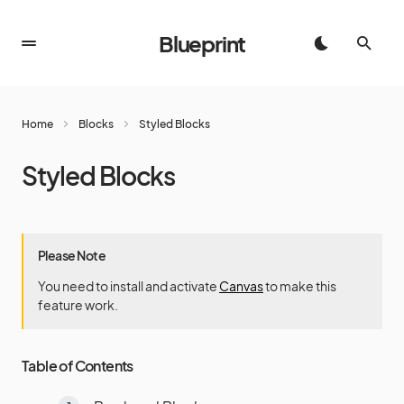
Blueprint
Home
Blocks
Styled Blocks
Styled Blocks
Please Note
You need to install and activate
Canvas
to make this
feature work.
Table of Contents