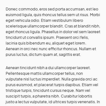
Donec commodo, eros sed porta accumsan, est leo
euismod ligula, quis rhoncus tellus sem ut risus. Morbi
eget vehicula odio. Etiam vestibulum libero
scelerisque ullamcorper blandit. Cras at blandit nibh,
eget rhoncus ligula. Phasellus in dolor vel sem laoreet
tincidunt ut convallis ipsum. Praesent orci felis,
lacinia quis bibendum eu, aliquet eget lorem.
Aenean in orci nec nunc efficitur rhoncus. Nullam et
purus luctus, dictum quam at, sagittis erat.
Aenean tincidunt nibh a dui ullamcorper laoreet.
Pellentesque mattis ullamcorper tellus, non
vulputate nisl luctus imperdiet. Nulla gravida orci ac
purus euismod, et placerat turpis dapibus. Etiam vel
tristique turpis, tincidunt cursus neque. Nam vel
suscipit turpis, a pharetra nibh. Curabitur lobortis
justo a lectus vulputate, id ultrices turpis venenatis. In