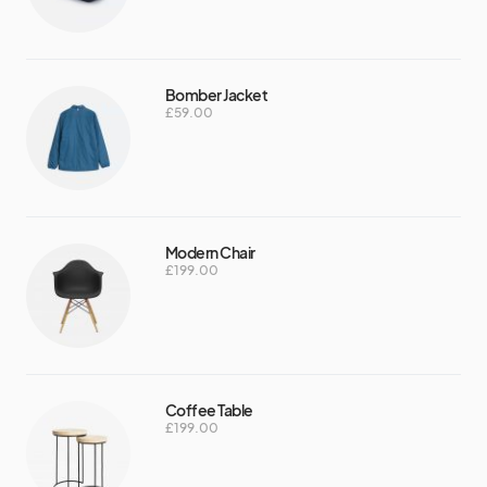
Bomber Jacket
£
59.00
Modern Chair
£
199.00
Coffee Table
£
199.00