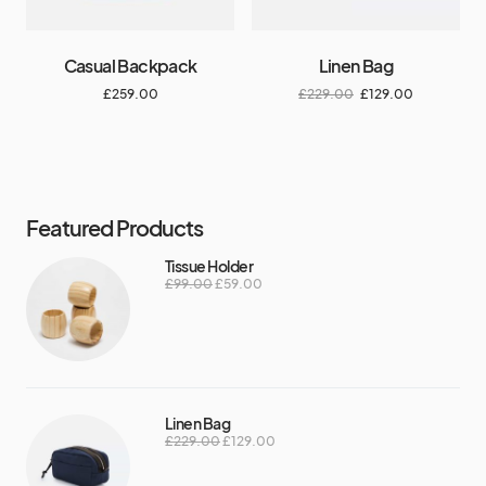
Casual Backpack
Linen Bag
£
259.00
£
229.00
£
129.00
Featured Products
Tissue Holder
£
99.00
£
59.00
Linen Bag
£
229.00
£
129.00