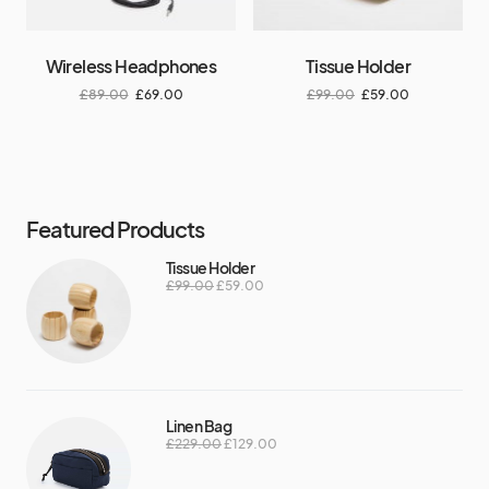
Wireless Headphones
Tissue Holder
£
89.00
£
69.00
£
99.00
£
59.00
Featured Products
Tissue Holder
£
99.00
£
59.00
Linen Bag
£
229.00
£
129.00