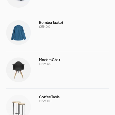
Bomber Jacket
£
59.00
Modern Chair
£
199.00
Coffee Table
£
199.00