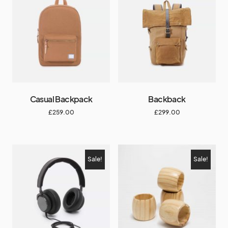
Casual Backpack
Backback
£
259.00
£
299.00
Sale!
Sale!