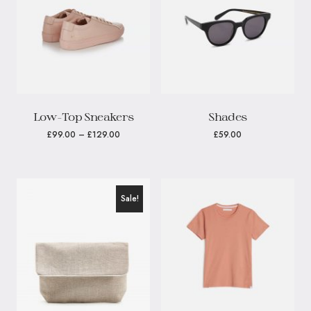
Low-Top Sneakers
Shades
£
99.00
–
£
129.00
£
59.00
Sale!