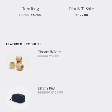
Handbag
Blank T-Shirt
£
99.00
£
59.00
£
129.00
FEATURED PRODUCTS
Tissue Holder
£
99.00
£
59.00
Linen Bag
£
229.00
£
129.00