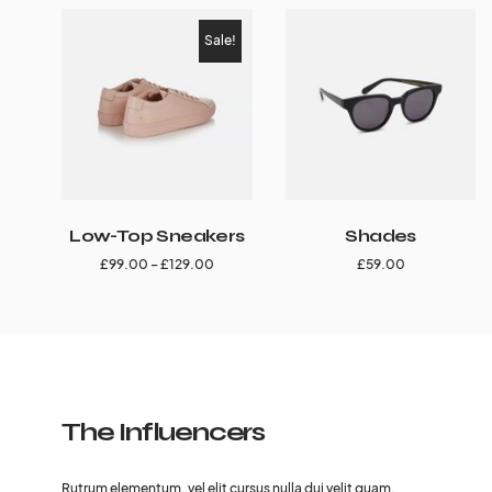
Sale!
Low-Top Sneakers
Shades
£
99.00
–
£
129.00
£
59.00
The Influencers
Rutrum elementum, vel elit cursus nulla dui velit quam.