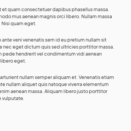
t et quam consectetuer dapibus phasellus massa.
ommodo mus aenean magnis orci libero. Nullam massa
. Nisi quam eget.
am ante veni venenatis sem id eu pretium nullam sit
nec eget dictum quis sed ultricies porttitor massa.
m pede hendrerit vel condimentum vidi aenean
 libero eget.
rturient nullam semper aliquam et. Venenatis etiam
ante nullam aliquet quis natoque viverra elementum
enim aenean massa. Aliquam libero justo porttitor
 vulputate.