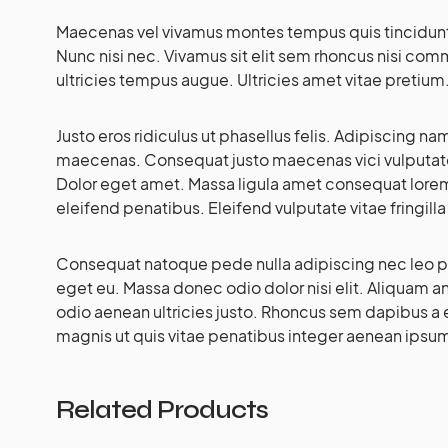
Maecenas vel vivamus montes tempus quis tincidun
Nunc nisi nec. Vivamus sit elit sem rhoncus nisi c
ultricies tempus augue. Ultricies amet vitae pretium
Justo eros ridiculus ut phasellus felis. Adipiscing n
maecenas. Consequat justo maecenas vici vulputate 
Dolor eget amet. Massa ligula amet consequat lore
eleifend penatibus. Eleifend vulputate vitae fringilla
Consequat natoque pede nulla adipiscing nec leo pa
eget eu. Massa donec odio dolor nisi elit. Aliquam 
odio aenean ultricies justo. Rhoncus sem dapibus a 
magnis ut quis vitae penatibus integer aenean ipsum
Related Products