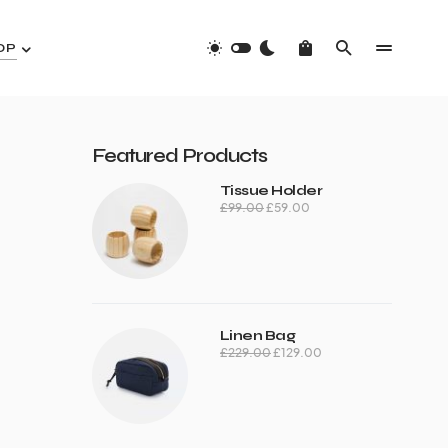
OP
Featured Products
Tissue Holder
£
99.00
£
59.00
Linen Bag
£
229.00
£
129.00