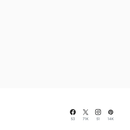
53
71K
51
14K