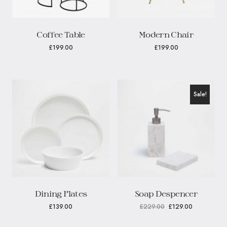
Coffee Table
Modern Chair
£
199.00
£
199.00
Sale!
Dining Plates
Soap Despencer
£
139.00
£
229.00
£
129.00