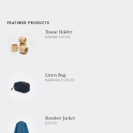
FEATURED PRODUCTS
Tissue Holder
£
99.00
£
59.00
Linen Bag
£
229.00
£
129.00
Bomber Jacket
£
59.00