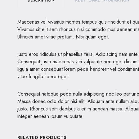
DESCRIPTION
ADDITIONAL INFORMATION
Maecenas vel vivamus montes tempus quis tincidunt et qu
Vivamus sit elit sem rhoncus nisi commodo mus aenean mag
Ultricies amet vitae pretium. Nisi quam eget.
Justo eros ridiculus ut phasellus felis. Adipiscing nam ant
Consequat justo maecenas vici vulputate nec eget dictum q
ligula amet consequat lorem pede hendrerit vel condiment
vitae fringilla libero eget.
Consequat natoque pede nulla adipiscing nec leo parturie
Massa donec odio dolor nisi elit. Aliquam ante nullam ali
justo. Rhoncus sem dapibus a enim aenean massa. Aliquam l
integer aenean ipsum vulputate.
RELATED PRODUCTS