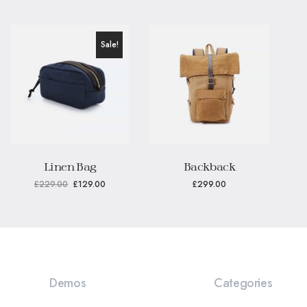
Sale!
Linen Bag
Backback
£
229.00
£
129.00
£
299.00
Demos
Categories