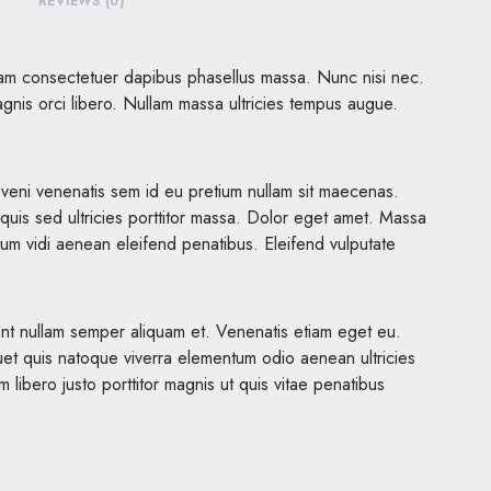
REVIEWS (0)
am consectetuer dapibus phasellus massa. Nunc nisi nec.
nis orci libero. Nullam massa ultricies tempus augue.
e veni venenatis sem id eu pretium nullam sit maecenas.
uis sed ultricies porttitor massa. Dolor eget amet. Massa
um vidi aenean eleifend penatibus. Eleifend vulputate
nt nullam semper aliquam et. Venenatis etiam eget eu.
quet quis natoque viverra elementum odio aenean ultricies
ibero justo porttitor magnis ut quis vitae penatibus