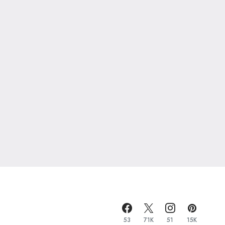
53
71K
51
15K