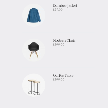
Bomber Jacket
£
59.00
Modern Chair
£
199.00
Coffee Table
£
199.00