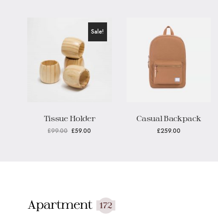
Sale!
Tissue Holder
Casual Backpack
£
99.00
£
59.00
£
259.00