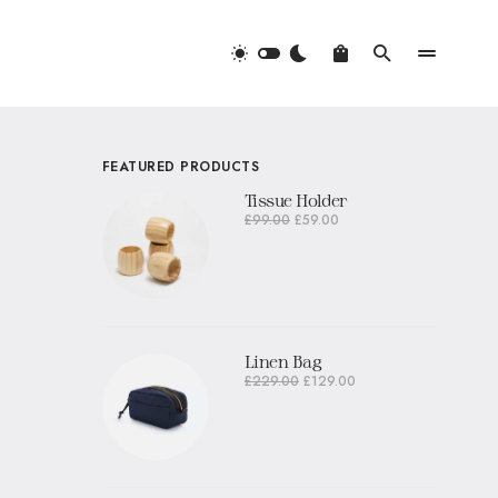
FEATURED PRODUCTS
Tissue Holder
£
99.00
£
59.00
Linen Bag
£
229.00
£
129.00